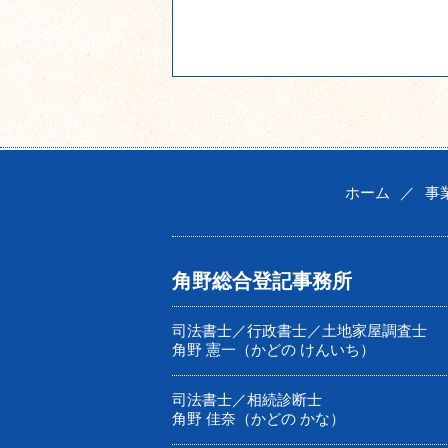
ホーム
／
事
角野総合登記事務所
司法書士／行政書士／土地家屋調査士
角野 憲一（かどの けんいち）
司法書士／相続診断士
角野 佳奈（かどの かな）