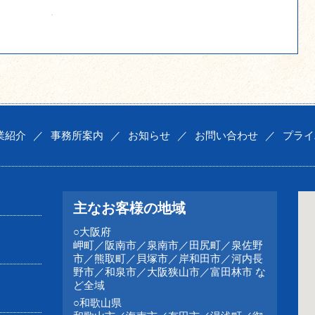
業紹介
／
事務所案内
／
お知らせ
／
お問い合わせ
／
プライ
主なお客様の地域
○大阪府
岬町／阪南市／泉南市／田尻町／泉佐野
市／熊取町／貝塚市／岸和田市／河内長
野市／和泉市／大阪狭山市／富田林市 な
ど全域
○和歌山県