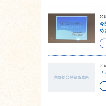
20
今
め
20
「