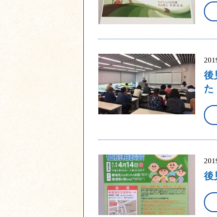
20
後
た
20
後