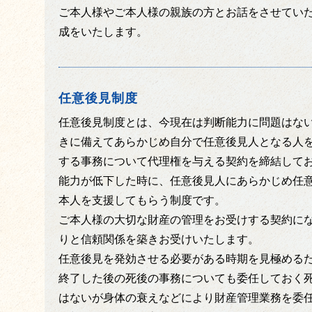
ご本人様やご本人様の親族の方とお話をさせてい
成をいたします。
任意後見制度
任意後見制度とは、今現在は判断能力に問題はな
きに備えてあらかじめ自分で任意後見人となる人
する事務について代理権を与える契約を締結して
能力が低下した時に、任意後見人にあらかじめ任
本人を支援してもらう制度です。
ご本人様の大切な財産の管理をお受けする契約に
りと信頼関係を築きお受けいたします。
任意後見を発効させる必要がある時期を見極める
終了した後の死後の事務についても委任しておく
はないが身体の衰えなどにより財産管理業務を委