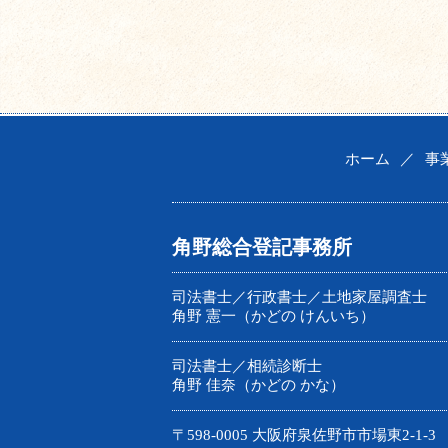
ホーム
／
事
角野総合登記事務所
司法書士／行政書士／土地家屋調査士
角野 憲一（かどの けんいち）
司法書士／相続診断士
角野 佳奈（かどの かな）
〒598-0005 大阪府泉佐野市市場東2-1-3