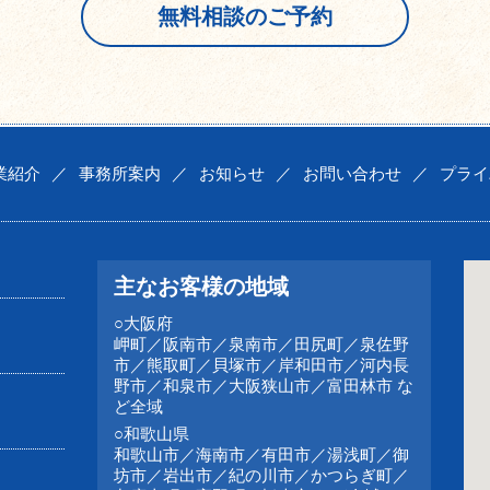
無料相談のご予約
業紹介
／
事務所案内
／
お知らせ
／
お問い合わせ
／
プライ
主なお客様の地域
○大阪府
岬町／阪南市／泉南市／田尻町／泉佐野
市／熊取町／貝塚市／岸和田市／河内長
野市／和泉市／大阪狭山市／富田林市 な
ど全域
○和歌山県
和歌山市／海南市／有田市／湯浅町／御
坊市／岩出市／紀の川市／かつらぎ町／