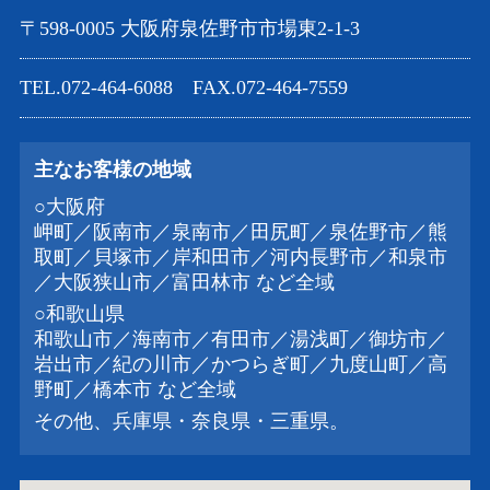
〒598-0005 大阪府泉佐野市市場東2-1-3
TEL.072-464-6088 FAX.072-464-7559
主なお客様の地域
○大阪府
岬町／阪南市／泉南市／田尻町／泉佐野市／熊
取町／貝塚市／岸和田市／河内長野市／和泉市
／大阪狭山市／富田林市 など全域
○和歌山県
和歌山市／海南市／有田市／湯浅町／御坊市／
岩出市／紀の川市／かつらぎ町／九度山町／高
野町／橋本市 など全域
その他、兵庫県・奈良県・三重県。