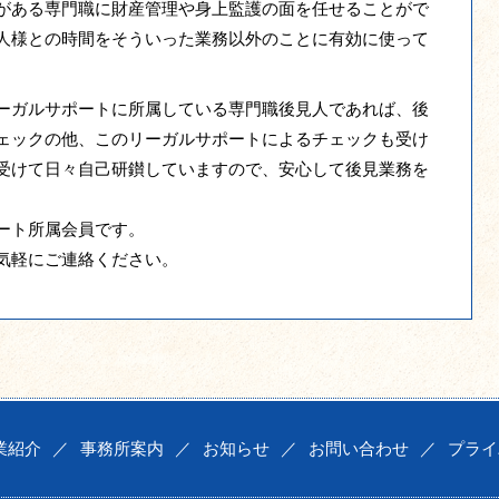
がある専門職に財産管理や身上監護の面を任せることがで
人様との時間をそういった業務以外のことに有効に使って
ーガルサポートに所属している専門職後見人であれば、後
ェックの他、このリーガルサポートによるチェックも受け
受けて日々自己研鑚していますので、安心して後見業務を
ート所属会員です。
気軽にご連絡ください。
業紹介
／
事務所案内
／
お知らせ
／
お問い合わせ
／
プライ