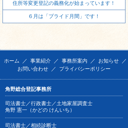
住所等変更登記の義務化が始まっています！
６月は「プライド月間」です！
ホーム
／
事業紹介
／
事務所案内
／
お知らせ
／
お問い合わせ
／
プライバシーポリシー
角野総合登記事務所
司法書士／行政書士／土地家屋調査士
角野 憲一（かどの けんいち）
司法書士／相続診断士