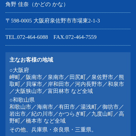
角野 佳奈（かどの かな）
〒598-0005 大阪府泉佐野市市場東2-1-3
TEL.072-464-6088 FAX.072-464-7559
主なお客様の地域
○大阪府
岬町／阪南市／泉南市／田尻町／泉佐野市／熊
取町／貝塚市／岸和田市／河内長野市／和泉市
／大阪狭山市／富田林市 など全域
○和歌山県
和歌山市／海南市／有田市／湯浅町／御坊市／
岩出市／紀の川市／かつらぎ町／九度山町／高
野町／橋本市 など全域
その他、兵庫県・奈良県・三重県。