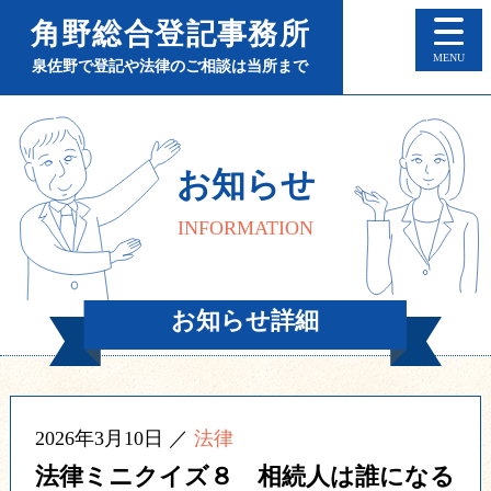
角野総合登記事務所
M
泉佐野で登記や法律のご相談は当所まで
お知らせ
INFORMATION
お知らせ詳細
2026年3月10日 ／
法律
法律ミニクイズ８ 相続人は誰になる