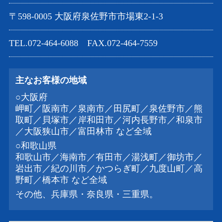
〒598-0005 大阪府泉佐野市市場東2-1-3
TEL.072-464-6088 FAX.072-464-7559
主なお客様の地域
○大阪府
岬町／阪南市／泉南市／田尻町／泉佐野市／熊
取町／貝塚市／岸和田市／河内長野市／和泉市
／大阪狭山市／富田林市 など全域
○和歌山県
和歌山市／海南市／有田市／湯浅町／御坊市／
岩出市／紀の川市／かつらぎ町／九度山町／高
野町／橋本市 など全域
その他、兵庫県・奈良県・三重県。